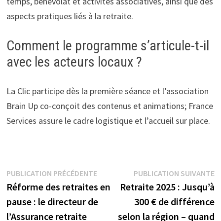
temps, bénévolat et activités associatives, ainsi que des
aspects pratiques liés à la retraite.
Comment le programme s’articule-t-il
avec les acteurs locaux ?
La Clic participe dès la première séance et l’association
Brain Up co-conçoit des contenus et animations; France
Services assure le cadre logistique et l’accueil sur place.
Navigation
Publication
P
PUBLICATION PRÉCÉDENTE
PUBLICATION SUIVANTE
précédente :
s
Réforme des retraites en
Retraite 2025 : Jusqu’à
de
pause : le directeur de
300 € de différence
l’article
l’Assurance retraite
selon la région – quand