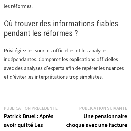
les réformes.
Où trouver des informations fiables
pendant les réformes ?
Privilégiez les sources officielles et les analyses
indépendantes. Comparez les explications officielles
avec des analyses d’experts afin de repérer les nuances
et d’éviter les interprétations trop simplistes.
Navigation
Publication
P
PUBLICATION PRÉCÉDENTE
PUBLICATION SUIVANTE
précédente :
s
Patrick Bruel : Après
Une pensionnaire
de
avoir quitté Les
choque avec une facture