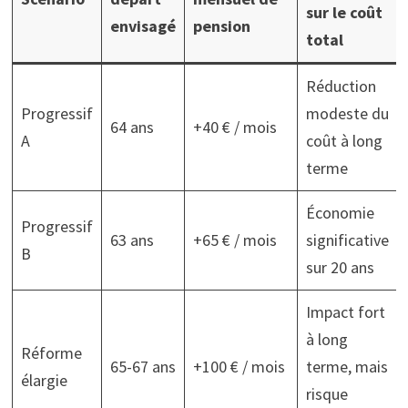
sur le coût
envisagé
pension
total
Réduction
Progressif
modeste du
64 ans
+40 € / mois
A
coût à long
terme
Économie
Progressif
63 ans
+65 € / mois
significative
B
sur 20 ans
Impact fort
à long
Réforme
65-67 ans
+100 € / mois
terme, mais
élargie
risque