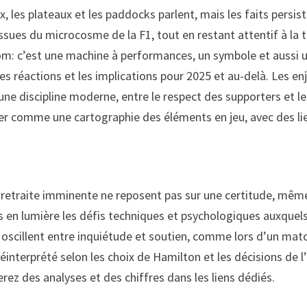
x, les plateaux et les paddocks parlent, mais les faits persis
ssues du microcosme de la F1, tout en restant attentif à la 
n nom: c’est une machine à performances, un symbole et aus
les réactions et les implications pour 2025 et au-delà. Les e
’une discipline moderne, entre le respect des supporters et l
ier comme une cartographie des éléments en jeu, avec des li
e retraite imminente ne reposent pas sur une certitude, même
s en lumière les défis techniques et psychologiques auxquel
s oscillent entre inquiétude et soutien, comme lors d’un matc
réinterprété selon les choix de Hamilton et les décisions de l’
verez des analyses et des chiffres dans les liens dédiés.