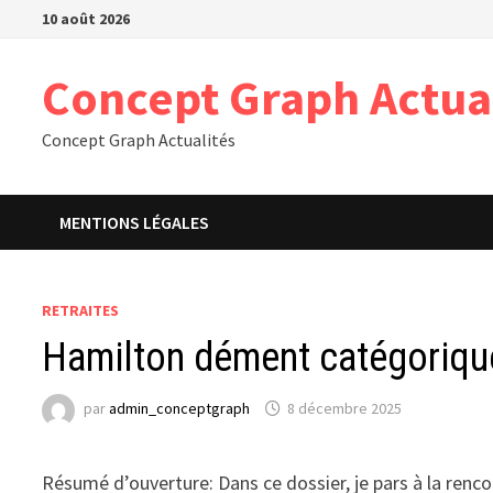
Passer
10 août 2026
au
contenu
Concept Graph Actua
Concept Graph Actualités
MENTIONS LÉGALES
RETRAITES
Hamilton dément catégorique
par
admin_conceptgraph
8 décembre 2025
Résumé d’ouverture: Dans ce dossier, je pars à la renc