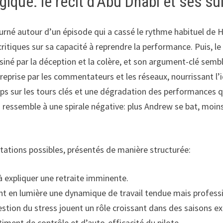
ique: le récit d’Abu Dhabi et ses su
tourné autour d’un épisode qui a cassé le rythme habituel de
 critiques sur sa capacité à reprendre la performance. Puis, 
siné par la déception et la colère, et son argument-clé sembl
reprise par les commentateurs et les réseaux, nourrissant l
ps sur les tours clés et une dégradation des performances qui
 ressemble à une spirale négative: plus Andrew se bat, moins 
prétations possibles, présentés de manière structurée:
 à expliquer une retraite imminente.
t en lumière une dynamique de travail tendue mais professi
estion du stress jouent un rôle croissant dans des saisons e
timent de contrôle et d’auto-efficacité du pilote.