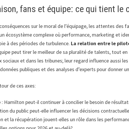
ison, fans et équipe: ce qui tient le
 conséquences sur le moral de l’équipage, les attentes des fan
et d’un écosystème complexe où performance, marketing et iden
oie à des périodes de turbulence.
La relation entre le pilot
pe peut tirer le meilleur de sa pluralité de talents, tout en 
ux sociaux et dans les tribunes; leur regard influence aussi le
s données publiques et des analyses d’experts pour donner 
tour de ces axes:
e
: Hamilton peut-il continuer à concilier le besoin de résultat
ntion du public peut-elle influencer les décisions contractuell
 et la récupération jouent-elles un rôle dans les performan
lles options pour 2026 et au-delà?