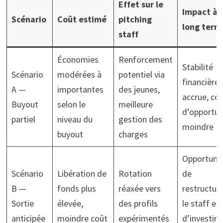
Effet sur le
Impact à
Scénario
Coût estimé
pitching
long term
staff
Économies
Renforcement
Stabilité
Scénario
modérées à
potentiel via
financière
A —
importantes
des jeunes,
accrue, co
Buyout
selon le
meilleure
d’opportun
partiel
niveau du
gestion des
moindre
buyout
charges
Opportuni
Scénario
Libération de
Rotation
de
B —
fonds plus
réaxée vers
restructur
Sortie
élevée,
des profils
le staff et
anticipée
moindre coût
expérimentés
d’investir