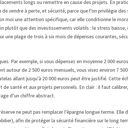
lacements longs ou remettre en cause des projets. En pratique,
 de vendre à perte, et sécurité, parce que l’on privilégie des 
 moi une attention spécifique, car elle conditionne le moral e
n plutôt que des investissements volatils : le stress baisse, e
sur une plage de trois à six mois de dépenses courantes, séc
atiques. Par exemple, si vous dépensez en moyenne 2 000 eur
lent autour de 2 500 euros mensuels, vous visez environ 7 500
las allant jusqu’à 20 000 euros peut être justifié. Cette éch
at de santé et aux projets personnels. En clair : il faut calib
irage d’un chiffre abstract.
a réserve ne peut pas remplacer l’épargne longue terme. Elle d
lier), afin de protéger la sécurité financière sur le long te