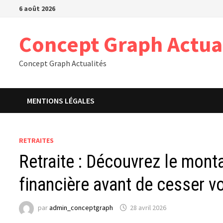
Passer
6 août 2026
au
contenu
Concept Graph Actua
Concept Graph Actualités
MENTIONS LÉGALES
RETRAITES
Retraite : Découvrez le mont
financière avant de cesser vo
par
admin_conceptgraph
28 avril 2026