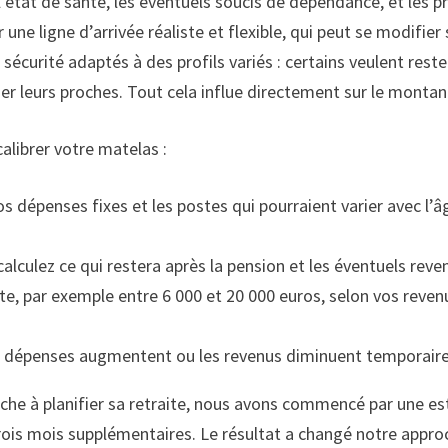
l’état de santé, les éventuels soucis de dépendance, et les pr
 une ligne d’arrivée réaliste et flexible, qui peut se modifie
écurité adaptés à des profils variés : certains veulent rest
r leurs proches. Tout cela influe directement sur le montant
alibrer votre matelas :
os dépenses fixes et les postes qui pourraient varier avec l’â
calculez ce qui restera après la pension et les éventuels rev
ste, par exemple entre 6 000 et 20 000 euros, selon vos revenu
es dépenses augmentent ou les revenus diminuent temporair
proche à planifier sa retraite, nous avons commencé par une
ois mois supplémentaires. Le résultat a changé notre approc