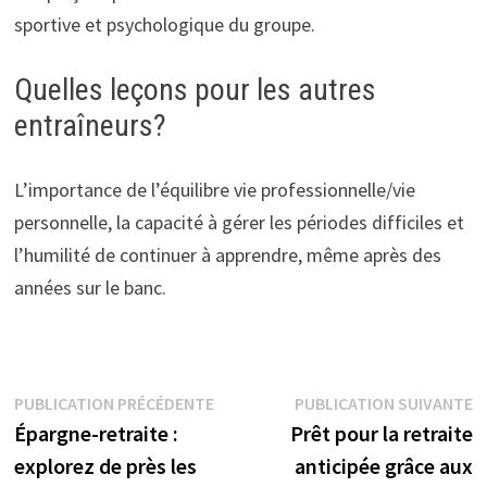
sportive et psychologique du groupe.
Quelles leçons pour les autres
entraîneurs?
L’importance de l’équilibre vie professionnelle/vie
personnelle, la capacité à gérer les périodes difficiles et
l’humilité de continuer à apprendre, même après des
années sur le banc.
Navigation
Publication
P
PUBLICATION PRÉCÉDENTE
PUBLICATION SUIVANTE
précédente :
s
Épargne-retraite :
Prêt pour la retraite
de
explorez de près les
anticipée grâce aux