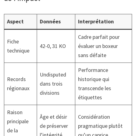
Aspect
Données
Interprétation
Cadre parfait pour
Fiche
42-0, 31 KO
évaluer un boxeur
technique
sans défaite
Performance
Undisputed
Records
historique qui
dans trois
régionaux
transcende les
divisions
étiquettes
Raison
Âge et désir
Considération
principale
de préserver
pragmatique plutôt
de la
l’intégrité
qu’un caprice