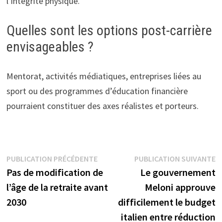
l’intégrité physique.
Quelles sont les options post-carrière
envisageables ?
Mentorat, activités médiatiques, entreprises liées au
sport ou des programmes d’éducation financière
pourraient constituer des axes réalistes et porteurs.
Navigation
Publication
P
PUBLICATION PRÉCÉDENTE
PUBLICATION SUIVANTE
précédente :
s
Pas de modification de
Le gouvernement
de
l’âge de la retraite avant
Meloni approuve
l’article
2030
difficilement le budget
italien entre réduction