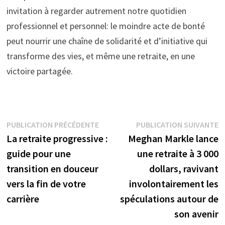
invitation à regarder autrement notre quotidien
professionnel et personnel: le moindre acte de bonté
peut nourrir une chaîne de solidarité et d’initiative qui
transforme des vies, et même une retraite, en une
victoire partagée.
Navigation
Publication
P
PUBLICATION PRÉCÉDENTE
PUBLICATION SUIVANTE
précédente :
s
La retraite progressive :
Meghan Markle lance
de
guide pour une
une retraite à 3 000
l’article
transition en douceur
dollars, ravivant
vers la fin de votre
involontairement les
carrière
spéculations autour de
son avenir