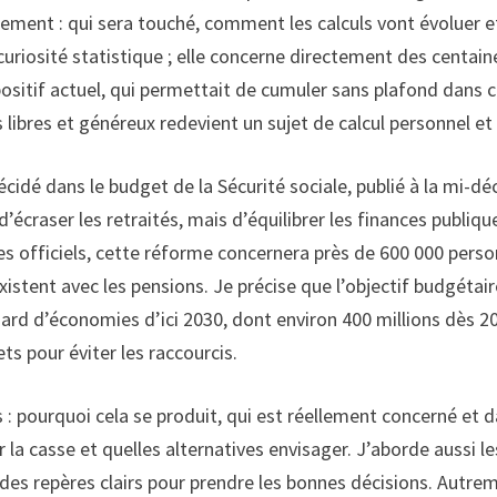
ement : qui sera touché, comment les calculs vont évoluer e
 curiosité statistique ; elle concerne directement des centai
ispositif actuel, qui permettait de cumuler sans plafond dans c
libres et généreux redevient un sujet de calcul personnel et c
 décidé dans le budget de la Sécurité sociale, publié à la mi
s d’écraser les retraités, mais d’équilibrer les finances publ
res officiels, cette réforme concernera près de 600 000 perso
istent avec les pensions. Je précise que l’objectif budgétai
lliard d’économies d’ici 2030, dont environ 400 millions dès 
s pour éviter les raccourcis.
 : pourquoi cela se produit, qui est réellement concerné et 
 la casse et quelles alternatives envisager. J’aborde aussi l
des repères clairs pour prendre les bonnes décisions. Autreme