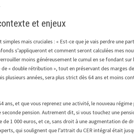
.
contexte et enjeux
 simples mais cruciales : « Est-ce que je vais perdre une parti
 plafonds s’appliqueront et comment seront calculées mes no
éverrouiller moins généreusement le cumul en se fondant sur
ue de « double rétribution », tout en préservant des marges d
is plusieurs années, sera plus strict dès 64 ans et moins con
64 ans, et que vous reprenez une activité, le nouveau régime
e seconde pension. Autrement dit, si vous touchez une pensi
 de 1 000 euros, et ce, sans droit à une augmentation de dro
ts, qui soulignent que l’attrait du CER intégral était jusqu’