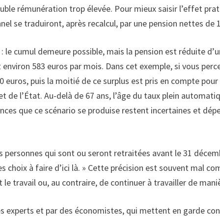
double rémunération trop élevée. Pour mieux saisir l’effet pr
el se traduiront, après recalcul, par une pension nettes de 1
s : le cumul demeure possible, mais la pension est réduite d
t environ 583 euros par mois. Dans cet exemple, si vous per
euros, puis la moitié de ce surplus est pris en compte pour le
t de l’État. Au-delà de 67 ans, l’âge du taux plein automati
nces que ce scénario se produise restent incertaines et dép
: les personnes qui sont ou seront retraitées avant le 31 déce
es choix à faire d’ici là. » Cette précision est souvent mal 
e travail ou, au contraire, de continuer à travailler de mani
 des experts et par des économistes, qui mettent en garde 