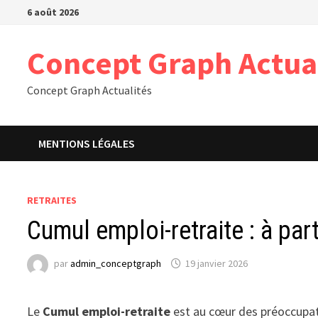
Passer
6 août 2026
au
contenu
Concept Graph Actua
Concept Graph Actualités
MENTIONS LÉGALES
RETRAITES
Cumul emploi-retraite : à part
par
admin_conceptgraph
19 janvier 2026
Le
Cumul emploi-retraite
est au cœur des préoccupatio