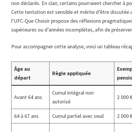
non déclarés. En clair, certains pourraient chercher à p
Cette tentation est sensible et mérite d’être discutée 
l’UFC-Que Choisir propose des réflexions pragmatiques,
supérieures ou d’années incomplètes, afin de préserver
Pour accompagner cette analyse, voici un tableau récapi
Âge au
Exemp
Règle appliquée
départ
pensi
Cumul intégral non
Avant 64 ans
2 000 
autorisé
64 à 67 ans
Cumul partiel avec seuil
2 000 