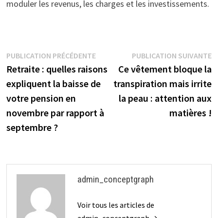
moduler les revenus, les charges et les investissements.
Navigation
Publication
P
PUBLICATION PRÉCÉDENTE
PUBLICATION SUIVANTE
précédente :
s
Retraite : quelles raisons
Ce vêtement bloque la
de
expliquent la baisse de
transpiration mais irrite
l’article
votre pension en
la peau : attention aux
novembre par rapport à
matières !
septembre ?
admin_conceptgraph
Voir tous les articles de
admin_conceptgraph →