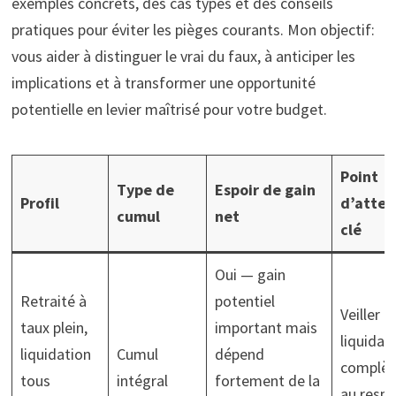
exemples concrets, des cas types et des conseils
pratiques pour éviter les pièges courants. Mon objectif:
vous aider à distinguer le vrai du faux, à anticiper les
implications et à transformer une opportunité
potentielle en levier maîtrisé pour votre budget.
Point
Type de
Espoir de gain
Profil
d’atten
cumul
net
clé
Oui — gain
Retraité à
potentiel
Veiller à 
taux plein,
important mais
liquidat
liquidation
Cumul
dépend
complèt
tous
intégral
fortement de la
au respe