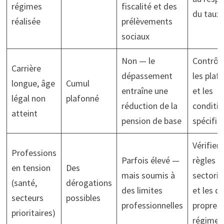
régimes
fiscalité et des
du taux 
réalisée
prélèvements
sociaux
Non — le
Contrôle
Carrière
dépassement
les plaf
longue, âge
Cumul
entraîne une
et les
légal non
plafonné
réduction de la
conditio
atteint
pension de base
spécifiq
Vérifier 
Professions
Parfois élevé —
règles
en tension
Des
mais soumis à
sectorie
(santé,
dérogations
des limites
et les dr
secteurs
possibles
professionnelles
propres 
prioritaires)
régime