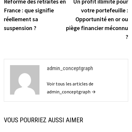
précédente :
s
Réforme des retraites en
Un profit illimité pour
de
France : que signifie
votre portefeuille :
l’article
réellement sa
Opportunité en or ou
suspension ?
piège financier méconnu
?
admin_conceptgraph
Voir tous les articles de
admin_conceptgraph →
VOUS POURRIEZ AUSSI AIMER