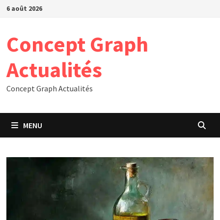
Passer
6 août 2026
au
contenu
Concept Graph
Actualités
Concept Graph Actualités
MENU