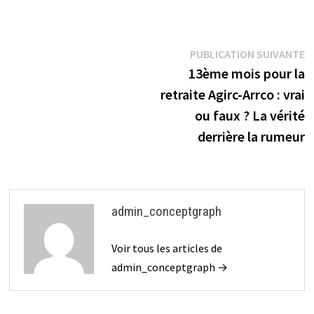
Navigation
P
PUBLICATION SUIVANTE
s
13ème mois pour la
de
retraite Agirc-Arrco : vrai
l’article
ou faux ? La vérité
derrière la rumeur
admin_conceptgraph
Voir tous les articles de
admin_conceptgraph →