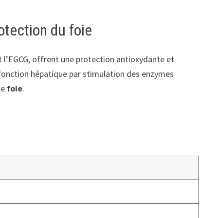
otection du foie
nt l’EGCG, offrent une protection antioxydante et
a fonction hépatique par stimulation des enzymes
le
foie
.