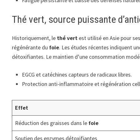
Fatigue persistante et baisse des défenses naturel
Thé vert, source puissante d’antio
Historiquement, le
thé vert
est utilisé en Asie pour s
régénérante du
foie
. Les études récentes indiquent un
détoxifiantes. Le maintien d’une consommation modérée 
EGCG et catéchines capteurs de radicaux libres.
Protection anti-inflammatoire et régénération cel
Effet
Réduction des graisses dans le
foie
Soutien des enzymes détoxifiantes