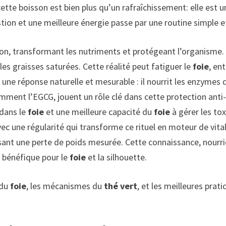
cette boisson est bien plus qu’un rafraîchissement: elle est u
tion et une meilleure énergie passe par une routine simple 
ation, transformant les nutriments et protégeant l’organisme.
 les graisses saturées. Cette réalité peut fatiguer le
foie
, en
une réponse naturelle et mesurable : il nourrit les enzymes d
amment l’EGCG, jouent un rôle clé dans cette protection ant
 dans le
foie
et une meilleure capacité du
foie
à gérer les to
 une régularité qui transforme ce rituel en moteur de vital
isant une perte de poids mesurée. Cette connaissance, nourrie
t bénéfique pour le
foie
et la silhouette.
 du
foie
, les mécanismes du
thé vert
, et les meilleures prat