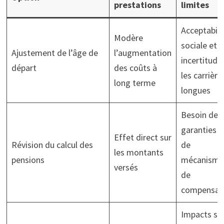
prestations
limites
Acceptabili
Modère
sociale et
Ajustement de l’âge de
l’augmentation
incertitude
départ
des coûts à
les carrière
long terme
longues
Besoin de
garanties e
Effet direct sur
Révision du calcul des
de
les montants
pensions
mécanisme
versés
de
compensat
Impacts su