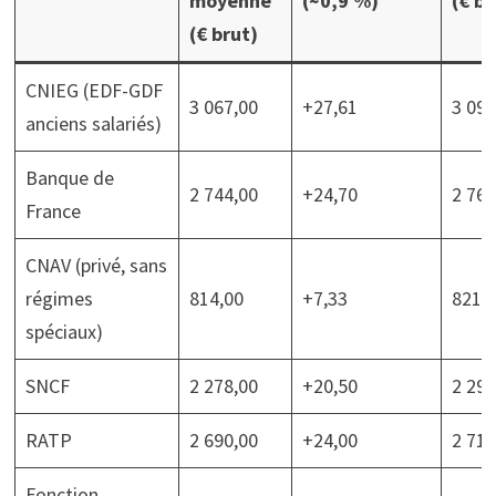
moyenne
(~0,9 %)
(€ br
(€ brut)
CNIEG (EDF-GDF
3 067,00
+27,61
3 094
anciens salariés)
Banque de
2 744,00
+24,70
2 768
France
CNAV (privé, sans
régimes
814,00
+7,33
821,
spéciaux)
SNCF
2 278,00
+20,50
2 298
RATP
2 690,00
+24,00
2 714
Fonction