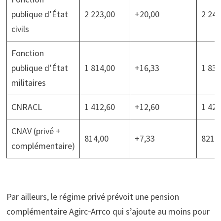
publique d’État
2 223,00
+20,00
2 243
civils
Fonction
publique d’État
1 814,00
+16,33
1 830
militaires
CNRACL
1 412,60
+12,60
1 425
CNAV (privé +
814,00
+7,33
821,
complémentaire)
Par ailleurs, le régime privé prévoit une pension
complémentaire Agirc‑Arrco qui s’ajoute au moins pour