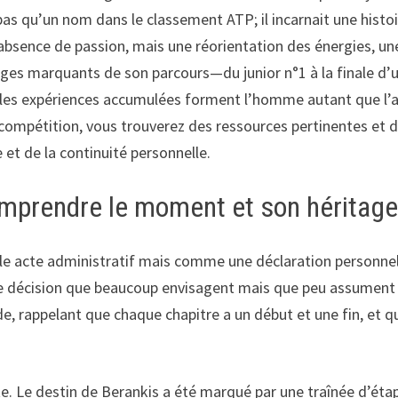
pas qu’un nom dans le classement ATP; il incarnait une histoi
l’absence de passion, mais une réorientation des énergies, un
ages marquants de son parcours—du junior n°1 à la finale d’un
s expériences accumulées forment l’homme autant que l’ath
a compétition, vous trouverez des ressources pertinentes et 
 et de la continuité personnelle.
comprendre le moment et son héritag
le acte administratif mais comme une déclaration personnelle
une décision que beaucoup envisagent mais que peu assument 
de, rappelant que chaque chapitre a un début et une fin, et 
ite. Le destin de Berankis a été marqué par une traînée d’éta