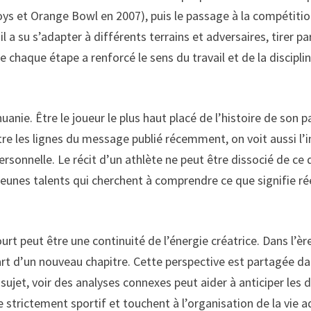
ys et Orange Bowl en 2007), puis le passage à la compétition 
l a su s’adapter à différents terrains et adversaires, tirer p
ue chaque étape a renforcé le sens du travail et de la discipl
anie. Être le joueur le plus haut placé de l’histoire de son p
ntre les lignes du message publié récemment, on voit aussi l
rsonnelle. Le récit d’un athlète ne peut être dissocié de ce
nes talents qui cherchent à comprendre ce que signifie rée
ourt peut être une continuité de l’énergie créatrice. Dans l’è
part d’un nouveau chapitre. Cette perspective est partagée da
sujet, voir des analyses connexes peut aider à anticiper les d
trictement sportif et touchent à l’organisation de la vie adul