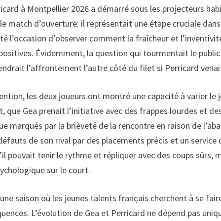
icard à Montpellier 2026 a démarré sous les projecteurs hab
mple match d’ouverture: il représentait une étape cruciale da
té l’occasion d’observer comment la fraîcheur et l’inventivit
 positives. Évidemment, la question qui tourmentait le public 
ndrait l’affrontement l’autre côté du filet si Perricard venai
on, les deux joueurs ont montré une capacité à varier le jeu,
 que Gea prenait l’initiative avec des frappes lourdes et de
que marqués par la brièveté de la rencontre en raison de l’a
défauts de son rival par des placements précis et un service
u’il pouvait tenir le rythme et répliquer avec des coups sûrs,
ychologique sur le court.
 une saison où les jeunes talents français cherchent à se fair
séquences. L’évolution de Gea et Perricard ne dépend pas un