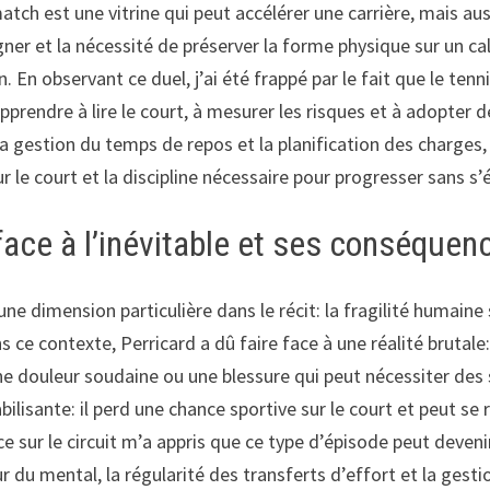
tch est une vitrine qui peut accélérer une carrière, mais au
agner et la nécessité de préserver la forme physique sur un ca
. En observant ce duel, j’ai été frappé par le fait que le te
apprendre à lire le court, à mesurer les risques et à adopter 
la gestion du temps de repos et la planification des charges,
r le court et la discipline nécessaire pour progresser sans s’
face à l’inévitable et ses conséquen
 dimension particulière dans le récit: la fragilité humaine se
ns ce contexte, Perricard a dû faire face à une réalité brutale
une douleur soudaine ou une blessure qui peut nécessiter des
lisante: il perd une chance sportive sur le court et peut se 
 sur le circuit m’a appris que ce type d’épisode peut deven
du mental, la régularité des transferts d’effort et la gesti