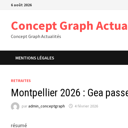
Passer
6 août 2026
au
contenu
Concept Graph Actua
Concept Graph Actualités
MENTIONS LÉGALES
RETRAITES
Montpellier 2026 : Gea passe
par
admin_conceptgraph
4 février 2026
résumé